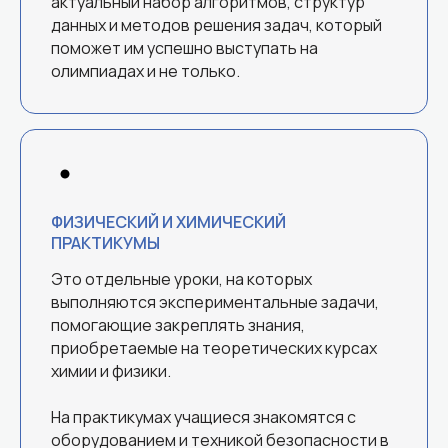
актуальный набор алгоритмов, структур
данных и методов решения задач, который
! Поступление в лучшие ВУЗы страны
поможет им успешно выступать на
(МГУ, ВШЭ, МФТИ)
олимпиадах и не только.
ФИЗИЧЕСКИЙ И ХИМИЧЕСКИЙ
ПРАКТИКУМЫ
Это отдельные уроки, на которых
выполняются экспериментальные задачи,
помогающие закреплять знания,
приобретаемые на теоретических курсах
химии и физики.
На практикумах учащиеся знакомятся с
оборудованием и техникой безопасности в