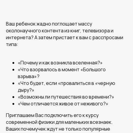
Ваш ребенок жадно поглощает массу
околонаучного контента из книг, телевизора и
интернета? А затем пристает к вам с расспросами
типа:
«Почему и как возникла вселенная?»
«Что взорвалось в момент «Большого
взрыва»?
«Что будет, если «провалиться в «черную
дыру?»
«Возможны ли путешествия во времени?»
«Чем отличается живое от неживого?»
Приглашаем Вас подключить его к курсу
современной физики для маленьких всезнаек.
Ваших почемучек ждут не только популярные