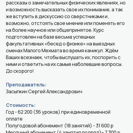
рассказы о замечательных физических явлениях, но
и возможность высказать свое их понимание, а так
же вступить в дискуссию со сверстниками и ,
возможно, отстоять свое мнение или поменять его
на более научное или общепринятое. Курс
подготовлен на базе весьма успешных
факультативных «бесед о физике» на выездных
сменах Малого Мехмата во время каникул. Ждём
Ваших всезнаек, чтобы выслушать их, поспорить с
ними и ответить на их самые наболевшие вопросы.
До скорого!
Преподаватель:
Засыпкин Сергей Александрович
Стоимость:
Год - 62 200 (36 уроков) при единовременной
оплате
Полугодовой абонемент (18 занятий) - 31 600 р
Месячный абонемент (4 занятия подряд)– 7 300 р