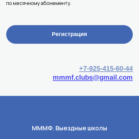
по месячному абонементу.
Регистрация
+7-925-415‑60‑44‬
mmmf.clubs@gmail.com
МММФ. Выездные школы