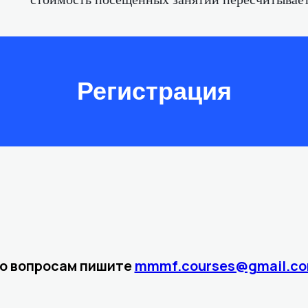
Регистрация
о вопросам пишите
mmmf.courses@gmail.c