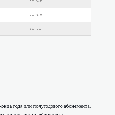
13:00 - 14:30
14:40 - 16:10
16:20 - 17:50
онца года или полугодового абонемента,
ся по месячному абонементу.