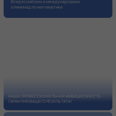
b
Проводим крупнейшие
соревнования
Проводим
крупнейшие всероссийские
командные математические соревнования
(Уральский турнир Юных Математиков, Кубок
памяти А. Н. Колмогорова)
c
Опытные преподаватели
В нашей школе работают
опытные
преподаватели
, знающие и любящие своё дело
Привлекаем лучших в своём деле
d
Активно привлекаем к преподаванию в лагерях и
на онлайн-кружках
лучших
в своём деле
:
преподавателей математических смен
ОЦ "Сириус"
тренеров Сборной Москвы по
математике и физике