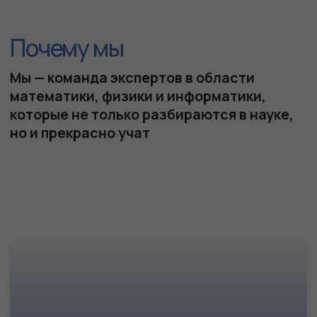
КРУЖКИ
МАТЕМАТИЧЕСК
Обучение в профил
Углублённое изучение математики в малых
углублённое изуче
группах, где упор делается на развитие
информатики, а та
нестандартного мышления, а не на зубрёжку.
физике и химии. Ос
Идеальный старт для погружения в мир
ГБПОУ Лицей "Воро
олимпиадной математики.
Очные
Подробнее
Онлайн
Наша команда
Наши преподаватели расскажут, как
подготовиться к экзаменам, помогут
справиться со сложным заданием и
победить на олимпиаде. Расскажут про
подводные камни экзаменов и самые
частые ошибки, и объяснят, как их
избежать