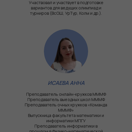
Участвовал и участвует в подготовке
вариантов для ведущих олимпиад и
турниров (ВсОШ, УрТур, Колм и др.).
ИСАЕВА АННА
Преподаватель онлайн-кружков МММФ
Преподаватель выездных школ МММФ
Преподаватель очных кружков «Команда
МММФ»
Выпускница факультета математики и
информатики МПГУ
Преподаватель информатики в
прошлом в Физико-математической