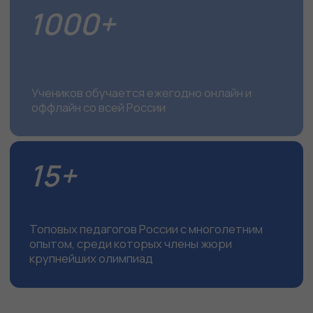
членов жюри Всероссийской олимпиады
школьников
и других
Виды обучения
Качественно готовим к участию в
олимпиадах любого масштаба и уровня
сложности, организовываем классные
выездные школы, помогаем подтянуть
общий уровень знаний.