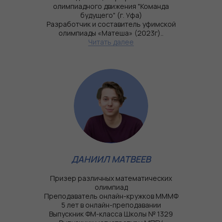
олимпиадного движения "Команда
будущего" (г. Уфа)
Разработчик и составитель уфимской
олимпиады «Матеша» (2023г)..
Читать далее
ДАНИИЛ МАТВЕЕВ
Призер различных математических
олимпиад
Преподаватель онлайн-кружков МММФ
Все преподаватели
5 лет в онлайн-преподавании
Выпускник ФМ-класса Школы № 1329