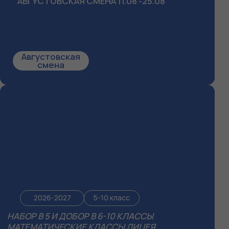
/01
/02
ДЛЯ ТЕХ, КТО ХОЧ
ДЛЯ ДУМАЮЩИХ И
ЛЮБОЗНАТЕЛЬНЫХ ДЕТЕЙ
Вы не хотите, чтобы
«обычным» школьник
Если вашему ребенку скучно на уроках, он
программа поможет 
любит решать нестандартные задачи, наша
которые откроют дв
школа станет идеальным местом для
достижениям и возм
раскрытия его потенциала.
200+